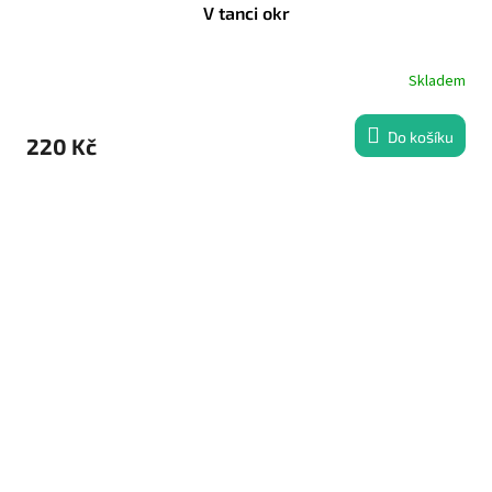
V tanci okr
Skladem
Do košíku
220 Kč