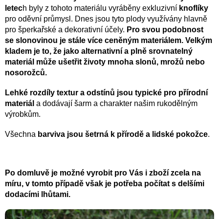
letec
h byly z tohoto materiálu vyráběny exkluzivní
knoflíky
pro oděvní průmysl. Dnes jsou tyto plody využívány hlavně
pro šperkařské a dekorativní účely.
Pro svou podobnost
se slonovinou je stále více ceněným materiálem. Velkým
kladem je to, že jako alternativní a plně srovnatelný
materiál může ušetřit životy mnoha slonů, mrožů nebo
nosorožců.
Lehké rozdíly textur a odstínů jsou typické pro přírodní
materiál
a dodávají šarm a charakter našim rukodělným
výrobkům.
Všechna
barviva jsou šetrná k přírodě a lidské pokožce
.
Po domluvě je možné vyrobit pro Vás i zboží zcela na
míru, v tomto případě však je potřeba počítat s delšími
dodacími lhůtami.