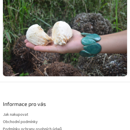
Z
á
p
a
Informace pro vás
t
Jak nakupovat
í
Obchodní podmínky
Podmínky ochrany osobních údajů