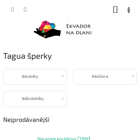
Přejít
NÁKUP
na
obsah
KOŠÍK
Tagua šperky
Náramky
Náušnice
Náhrdelníky
Nejprodávanější
Náramek korálkový ČERNÝ