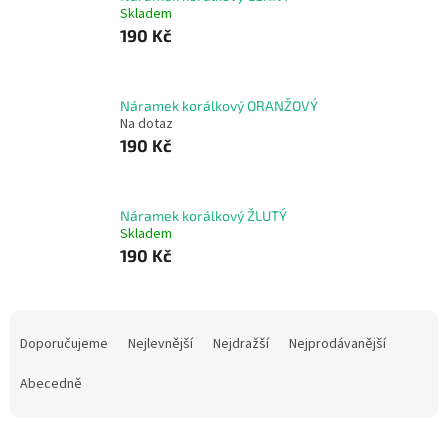
Skladem
190 Kč
Náramek korálkový ORANŽOVÝ
Na dotaz
190 Kč
Náramek korálkový ŽLUTÝ
Skladem
190 Kč
Ř
a
Doporučujeme
Nejlevnější
Nejdražší
Nejprodávanější
z
e
Abecedně
n
í
V