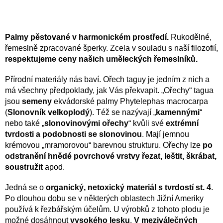
s
u
Palmy pěstované v harmonickém prostředí.
Rukodělné,
řemeslně zpracované šperky. Zcela v souladu s naší filozofií,
respektujeme ceny našich uměleckých řemeslníků.
Přírodní materiály nás baví. Ořech taguy je jedním z nich a
má všechny předpoklady, jak Vás překvapit. „Ořechy“ tagua
jsou
semeny
ekvádorské palmy Phytelephas macrocarpa
(
Slonovník velkoplodý
). Též se nazývají „
kamennými
“
nebo také „
slonovinovými ořechy
“ kvůli své
extrémní
tvrdosti a podobnosti se slonovinou
. Mají jemnou
krémovou „mramorovou“ barevnou strukturu. Ořechy lze
po
odstranění hnědé povrchové vrstvy řezat, leštit, škrábat,
soustružit
apod.
Jedná se o
organický, netoxický materiál s tvrdostí st. 4
.
Po dlouhou dobu se v některých oblastech Jižní Ameriky
používá k řezbářským účelům. U výrobků z tohoto plodu je
možné dosáhnout
vysokého lesku
.
V meziválečných