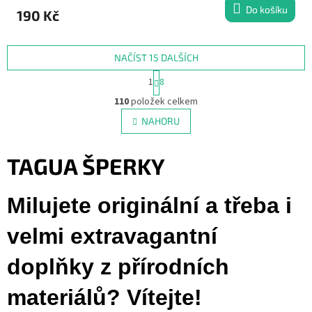
Do košíku
190 Kč
NAČÍST 15 DALŠÍCH
S
1
8
t
O
r
110
položek celkem
v
á
l
NAHORU
n
á
k
d
o
v
TAGUA ŠPERKY
a
á
c
n
í
í
Milujete originální a třeba i
p
r
v
velmi extravagantní
k
y
doplňky z přírodních
v
ý
materiálů? Vítejte!
p
i