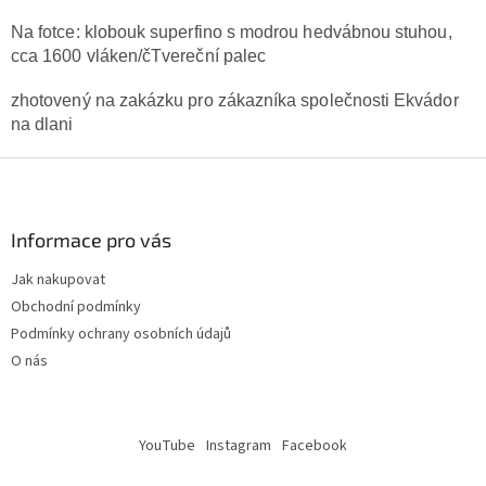
Na fotce: klobouk superfino s modrou hedvábnou stuhou,
cca 1600 vláken/čTvereční palec
zhotovený na zakázku pro zákazníka společnosti Ekvádor
na dlani
Z
á
p
a
Informace pro vás
t
Jak nakupovat
í
Obchodní podmínky
Podmínky ochrany osobních údajů
O nás
YouTube
Instagram
Facebook