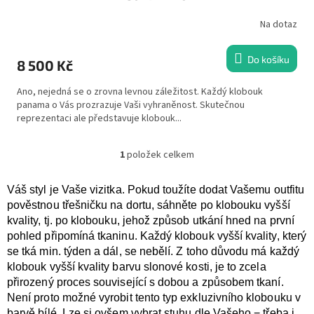
Na dotaz
Do košíku
8 500 Kč
Ano, nejedná se o zrovna levnou záležitost. Každý klobouk
panama o Vás prozrazuje Vaši vyhraněnost. Skutečnou
reprezentaci ale představuje klobouk...
1
položek celkem
O
v
l
Váš styl je Vaše vizitka. Pokud toužíte dodat Vašemu outfitu
á
pověstnou třešničku na dortu, sáhněte po klobouku vyšší
d
kvality, tj. po klobouku, jehož způsob utkání hned na první
a
pohled připomíná tkaninu. Každý klobouk vyšší kvality, který
c
se tká min. týden a dál, se nebělí. Z toho důvodu má každý
í
p
klobouk vyšší kvality barvu slonové kosti, je to zcela
r
přirozený proces související s dobou a způsobem tkaní.
v
Není proto možné vyrobit tento typ exkluzivního klobouku v
k
barvě bílé. Lze si ovšem vybrat stuhu dle Vašeho − třeba i