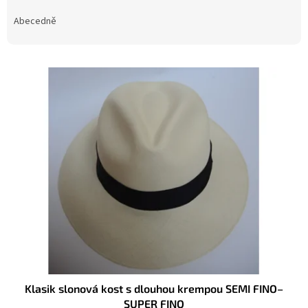
z
e
Abecedně
n
í
V
p
ý
r
p
o
i
d
s
u
p
k
r
t
o
ů
d
u
k
t
ů
Klasik slonová kost s dlouhou krempou SEMI FINO–
SUPER FINO