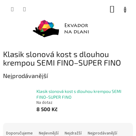
Přejít
NÁKUP
na
obsah
KOŠÍK
Klasik slonová kost s dlouhou
krempou SEMI FINO–SUPER FINO
Nejprodávanější
Klasik slonová kost s dlouhou krempou SEMI
FINO–SUPER FINO
Na dotaz
8 500 Kč
Ř
a
Doporučujeme
Nejlevnější
Nejdražší
Nejprodávanější