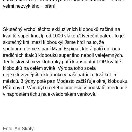
y
velmi nezvyklého − přání.
v
ý
p
i
Skutečný vrchol těchto exkluzivních klobouků začíná na
s
u
kvalitě super fino, tj. od 1000 vláken/čtvereční palec. To je
skutečný král mezi klobouky! Jsme hrdi na to, že
spolupracujeme s paní Marií Espinal, která patří do rodu
tradičních tkalců klobouků super fino neboli velejemných.
Tento skvost mezi klobouky patří k absolutní TOP kvalitě
klobouků na celém světě. Výroba toho zcela
nejexkluzivnějšího klobouku v naší nabídce trvá kol. 5
měsíců. 3 týdny poté pan Modesto začišťuje okraj klobouku.
Přála bych Vám být u celého procesu, v podstatě meditace
v naprostém tichu na ekvádorském venkově.
Foto: An Skaly