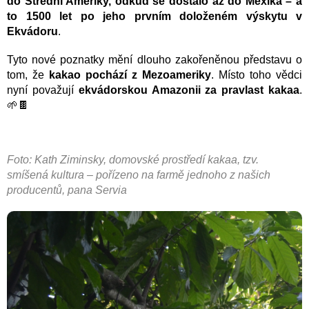
do Střední Ameriky, odkud se dostalo až do Mexika – a
to 1500 let po jeho prvním doloženém výskytu v
Ekvádoru
.
Tyto nové poznatky mění dlouho zakořeněnou představu o
tom, že
kakao pochází z Mezoameriky
. Místo toho vědci
nyní považují
ekvádorskou Amazonii za pravlast kakaa
.
🌱🍫
Foto: Kath Ziminsky, domovské prostředí kakaa, tzv.
smíšená kultura – pořízeno na farmě jednoho z našich
producentů, pana Servia