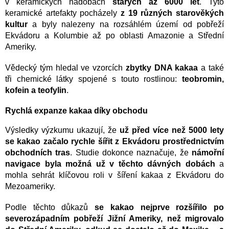
v keramických nádobách
starých až 6000 let
. Tyto
keramické artefakty pocházely
z 19 různých starověkých
kultur
a byly nalezeny na rozsáhlém území od pobřeží
Ekvádoru a Kolumbie až po oblasti Amazonie a Střední
Ameriky.
Vědecký tým hledal ve vzorcích
zbytky DNA kakaa
a také
tři chemické látky spojené s touto rostlinou:
teobromin,
kofein a teofylin
.
Rychlá expanze kakaa díky obchodu
Výsledky výzkumu ukazují, že
už před více než 5000 lety
se kakao začalo rychle šířit z Ekvádoru prostřednictvím
obchodních tras
. Studie dokonce naznačuje, že
námořní
navigace byla možná už v těchto dávných dobách
a
mohla sehrát klíčovou roli v šíření kakaa z Ekvádoru do
Mezoameriky.
Podle těchto důkazů
se kakao nejprve rozšířilo po
severozápadním pobřeží Jižní Ameriky, než migrovalo