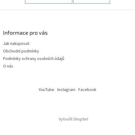
Z
á
p
a
Informace pro vás
t
Jak nakupovat
í
Obchodní podmínky
Podmínky ochrany osobních údajů
O nás
YouTube
Instagram
Facebook
Vytvořil Shoptet