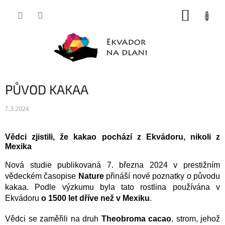
Přejít
NÁKUP
na
obsah
KOŠÍK
PŮVOD KAKAA
7.3.2024
Vědci zjistili, že kakao pochází z Ekvádoru, nikoli z
Mexika
Nová studie publikovaná 7. března 2024 v prestižním
vědeckém časopise
Nature
přináší nové poznatky o původu
kakaa. Podle výzkumu byla tato rostlina používána v
Ekvádoru
o 1500 let dříve než v Mexiku
.
Vědci se zaměřili na druh
Theobroma cacao
, strom, jehož