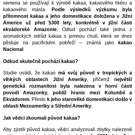
semena se používají k výrobě kakaa, kakaového likéru a
kakaového másla.
Podle výsledků výzkumu byla
přítomnost kakaa a jeho domestikace doložena v Jižní
Americe už před 5300 lety, konkrétně v jižní části
ekvádorské Amazonie
. Odtud pochází také jedna z
aromatických odrůd kakaa s jemnou chutí, která se dnes
pěstuje na pacifickém pobřeží – známá jako
kakao
Nacional
.
Odkud skutečně pochází kakao?
Studie uvádí, že kakao
má svůj původ v tropických a
vlhkých oblastech Jižní Ameriky
, přičemž
největší
genetická rozmanitost byla nalezena v horní části
povodí Amazonky, poblíž hranic mezi Kolumbií a
Ekvádorem
. Přesto
k jeho starověké domestikaci došlo v
oblasti Mezoameriky a Střední Ameriky
.
Jak vědci zkoumali původ kakaa?
Aby zjistili původ kakaa, vědci analyzovali zbytky nalezené