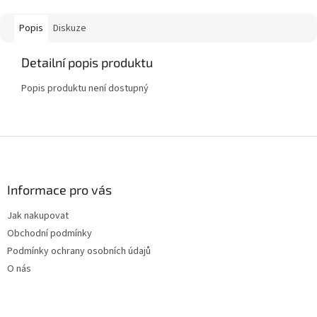
Popis
Diskuze
Detailní popis produktu
Popis produktu není dostupný
Z
á
p
a
Informace pro vás
t
Jak nakupovat
í
Obchodní podmínky
Podmínky ochrany osobních údajů
O nás