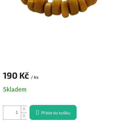
190 Kč
/ ks
Měrná
Skladem
cena:
Přidat do košíku