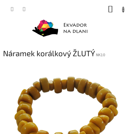
Přejít
NÁKUP
na
obsah
KOŠÍK
Náramek korálkový ŽLUTÝ
NK10