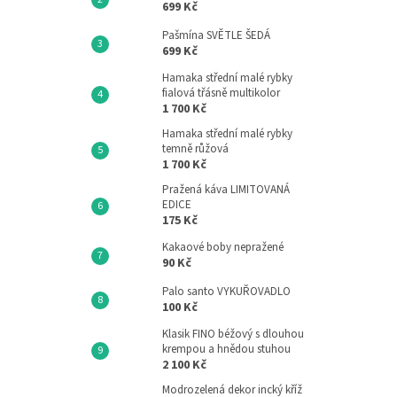
699 Kč
Pašmína SVĚTLE ŠEDÁ
699 Kč
Hamaka střední malé rybky
fialová třásně multikolor
1 700 Kč
Hamaka střední malé rybky
temně růžová
1 700 Kč
Pražená káva LIMITOVANÁ
EDICE
175 Kč
Kakaové boby nepražené
90 Kč
Palo santo VYKUŘOVADLO
100 Kč
Klasik FINO béžový s dlouhou
krempou a hnědou stuhou
2 100 Kč
Modrozelená dekor incký kříž