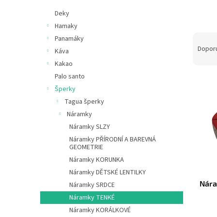
e
Deky
l
Hamaky
Ř
Panamáky
a
Dopor
Káva
z
Kakao
e
Palo santo
V
n
Šperky
ý
í
p
p
Tagua šperky
i
r
Náramky
s
o
Náramky SLZY
p
d
Náramky PŘÍRODNÍ A BAREVNÁ
r
u
GEOMETRIE
o
k
Náramky KORUNKA
d
t
Náramky DĚTSKÉ LENTILKY
u
ů
Nára
Náramky SRDCE
k
t
Náramky TENKÉ
ů
Náramky KORÁLKOVÉ