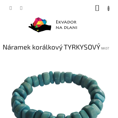
Přejít
NÁKUP
na
obsah
KOŠÍK
Náramek korálkový TYRKYSOVÝ
NK07