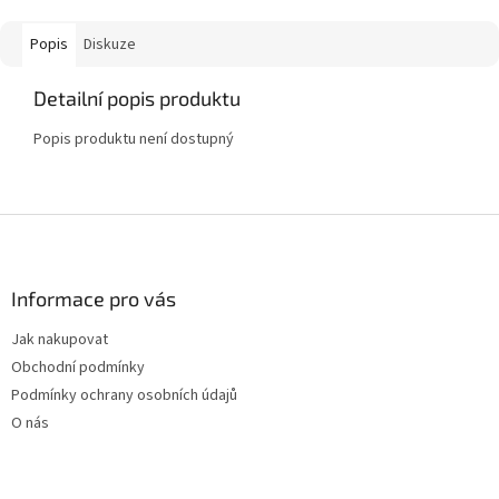
Popis
Diskuze
Detailní popis produktu
Popis produktu není dostupný
Z
á
p
a
Informace pro vás
t
Jak nakupovat
í
Obchodní podmínky
Podmínky ochrany osobních údajů
O nás