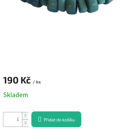
190 Kč
/ ks
Měrná
Skladem
cena:
Přidat do košíku