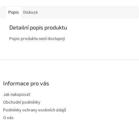
Popis
Diskuze
Detailní popis produktu
Popis produktu není dostupný
Z
á
p
a
Informace pro vás
t
Jak nakupovat
í
Obchodní podmínky
Podmínky ochrany osobních údajů
O nás