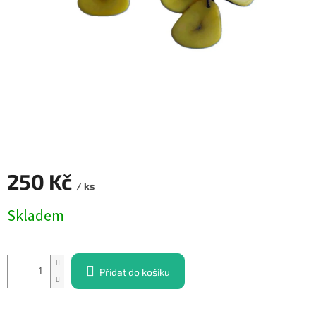
250 Kč
/ ks
Měrná
Skladem
cena:
Přidat do košíku