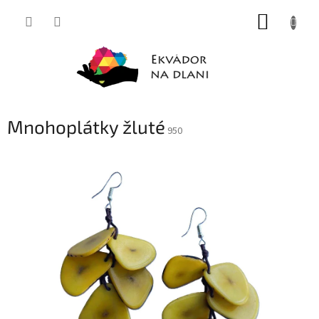
Přejít
NÁKUP
na
obsah
KOŠÍK
Mnohoplátky žluté
950