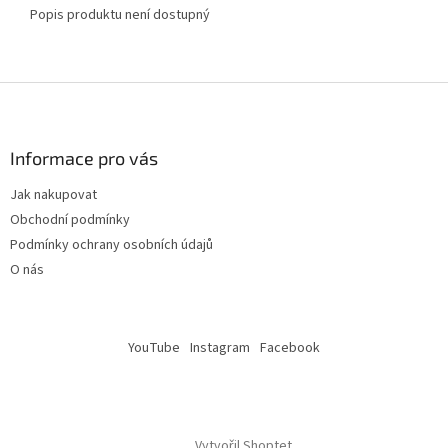
Popis produktu není dostupný
Z
á
p
a
Informace pro vás
t
Jak nakupovat
í
Obchodní podmínky
Podmínky ochrany osobních údajů
O nás
YouTube
Instagram
Facebook
Vytvořil Shoptet