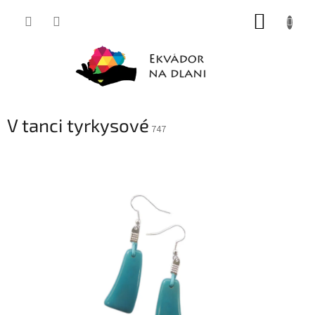
Přejít
NÁKUP
na
obsah
KOŠÍK
V tanci tyrkysové
747