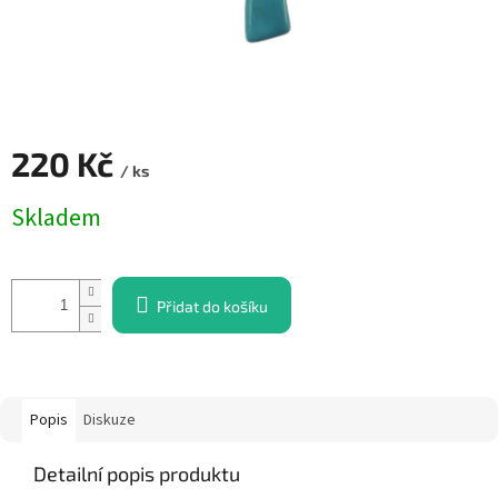
220 Kč
/ ks
Měrná
Skladem
cena:
Přidat do košíku
Popis
Diskuze
Detailní popis produktu