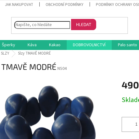
JAK NAKUPOVAT
OBCHODNÍ PODMÍNKY
PODMÍNKY OCHRANY OS
HLEDAT
Šperky
Káva
Kakao
DOBROVOLNICTVÍ
Palo santo
 SLZY
Slzy TMAVĚ MODRÉ
y TMAVĚ MODRÉ
NS04
490
Měrná
Skla
cena: