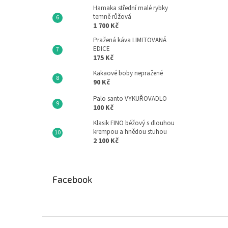
Hamaka střední malé rybky
temně růžová
1 700 Kč
Pražená káva LIMITOVANÁ
EDICE
175 Kč
Kakaové boby nepražené
90 Kč
Palo santo VYKUŘOVADLO
100 Kč
Klasik FINO béžový s dlouhou
krempou a hnědou stuhou
2 100 Kč
Facebook
Z