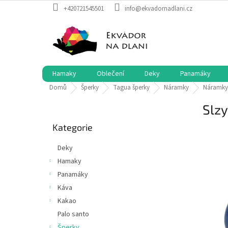
Přejít
+420721545501
info@ekvadornadlani.cz
na
obsah
Hamaky
Oblečení
Deky
Panamáky
Domů
Šperky
Tagua šperky
Náramky
Náramky
P
Slz
o
Přeskočit
s
Kategorie
kategorie
t
r
Deky
a
Hamaky
n
Panamáky
n
í
Káva
p
Kakao
a
Palo santo
n
Šperky