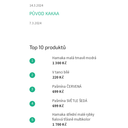
14.3.2024
PŮVOD KAKAA
7.3.2024
Top 10 produktů
Hamaka malá tmavě modrá
1 300 Kč
V tanci bílé
220 Kč
Pašmína ČERVENÁ
699 Kč
Pašmína SVĚTLE ŠEDÁ
699 Kč
Hamaka střední malé rybky
fialová třásně multikolor
1 700 Kč