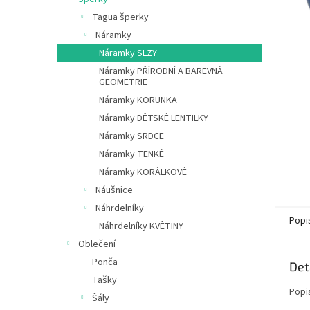
e
Tagua šperky
l
Náramky
Náramky SLZY
Náramky PŘÍRODNÍ A BAREVNÁ
GEOMETRIE
Náramky KORUNKA
Náramky DĚTSKÉ LENTILKY
Náramky SRDCE
Náramky TENKÉ
Náramky KORÁLKOVÉ
Náušnice
Náhrdelníky
Popi
Náhrdelníky KVĚTINY
Oblečení
Ponča
Det
Tašky
Popi
Šály