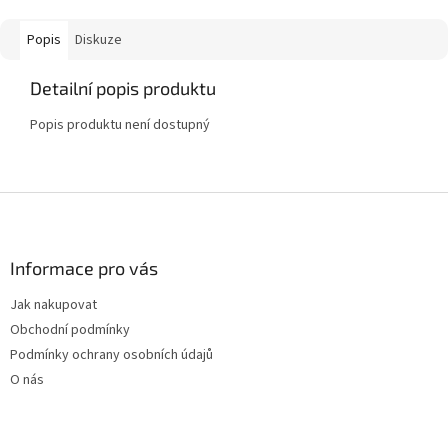
Popis
Diskuze
Detailní popis produktu
Popis produktu není dostupný
Z
á
p
a
Informace pro vás
t
Jak nakupovat
í
Obchodní podmínky
Podmínky ochrany osobních údajů
O nás