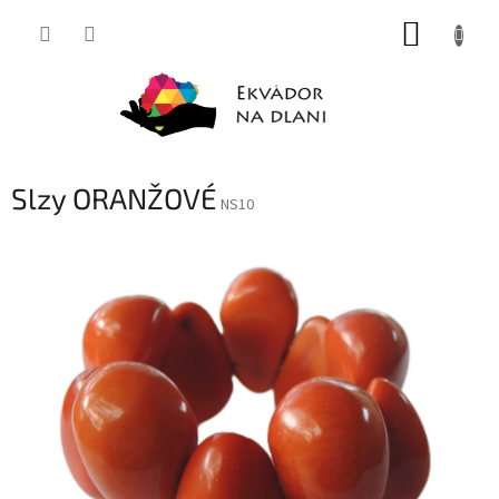
Přejít
NÁKUP
na
obsah
KOŠÍK
Slzy ORANŽOVÉ
NS10