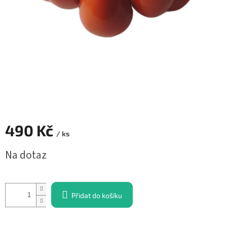
490 Kč
/ ks
Měrná
Na dotaz
cena:
Přidat do košíku