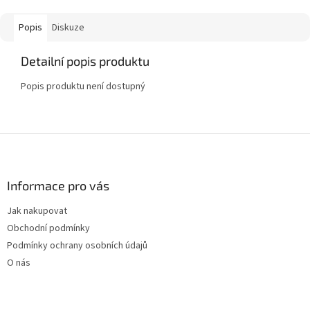
Popis
Diskuze
Detailní popis produktu
Popis produktu není dostupný
Z
á
p
a
Informace pro vás
t
Jak nakupovat
í
Obchodní podmínky
Podmínky ochrany osobních údajů
O nás