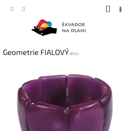
Přejít
NÁKUP
na
obsah
KOŠÍK
Geometrie FIALOVÝ
NG11