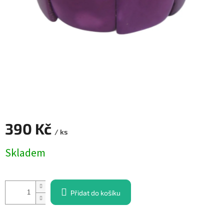
390 Kč
/ ks
Měrná
Skladem
cena:
Přidat do košíku