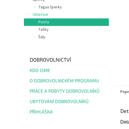
e
Tagua šperky
l
Oblečení
Ponča
Tašky
Šály
DOBROVOLNICTVÍ
KDO JSME
O DOBROVOLNICKÉM PROGRAMU
PRÁCE A POBYTY DOBROVOLNÍKŮ
Popi
UBYTOVÁNÍ DOBROVOLNÍKŮ
Det
PŘIHLÁŠKA
Deta