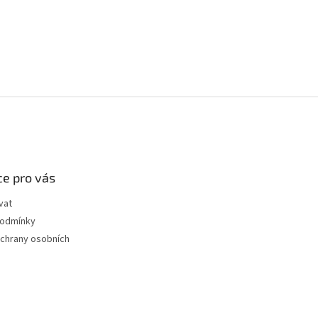
e pro vás
vat
podmínky
chrany osobních