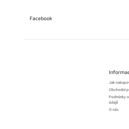
Facebook
Z
á
p
a
t
Informac
í
Jak nakupo
Obchodní 
Podmínky o
údajů
O nás