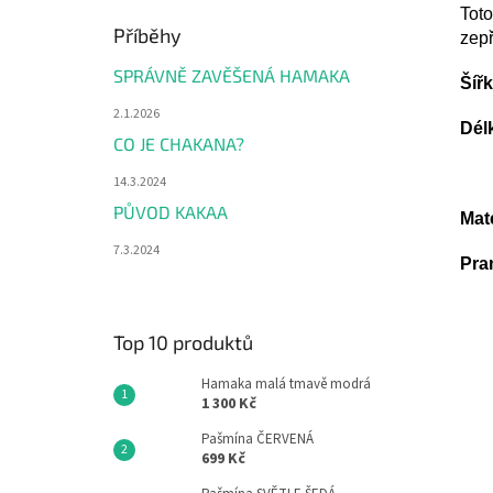
Toto
Příběhy
zep
SPRÁVNĚ ZAVĚŠENÁ HAMAKA
Šíř
2.1.2026
Dél
CO JE CHAKANA?
14.3.2024
PŮVOD KAKAA
Mate
7.3.2024
Pran
Top 10 produktů
Hamaka malá tmavě modrá
1 300 Kč
Pašmína ČERVENÁ
699 Kč