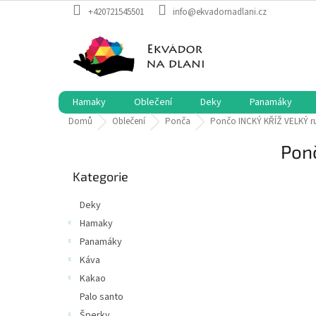
Přejít
+420721545501
info@ekvadornadlani.cz
na
obsah
Hamaky
Oblečení
Deky
Panamáky
Domů
Oblečení
Ponča
Pončo INCKÝ KŘÍŽ VELKÝ r
P
Pon
o
Přeskočit
s
Kategorie
kategorie
t
r
Deky
a
Hamaky
n
Panamáky
n
í
Káva
p
Kakao
a
Palo santo
n
Šperky