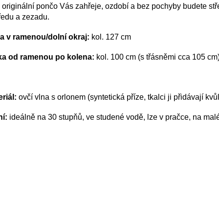
 originální pončo Vás zahřeje, ozdobí a bez pochyby budete stř
ředu a zezadu.
ka v ramenou/dolní okraj:
kol. 127 cm
ka od ramenou po kolena:
kol. 100 cm (s třásněmi cca 105 cm
riál:
ovčí vlna s orlonem (syntetická příze, tkalci ji přidávají kvů
í:
ideálně na 30 stupňů, ve studené vodě, lze v pračce, na mal