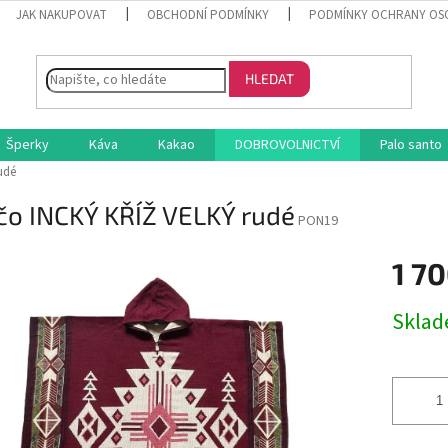
JAK NAKUPOVAT
OBCHODNÍ PODMÍNKY
PODMÍNKY OCHRANY OS
HLEDAT
Šperky
Káva
Kakao
DOBROVOLNICTVÍ
Palo santo
udé
čo INCKÝ KŘÍŽ VELKÝ rudé
PON19
1 7
Měrná
Skla
cena: