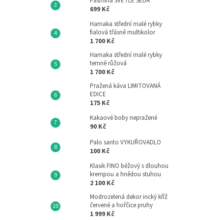
Pašmína SVĚTLE ŠEDÁ
699 Kč
Hamaka střední malé rybky
fialová třásně multikolor
1 700 Kč
Hamaka střední malé rybky
temně růžová
1 700 Kč
Pražená káva LIMITOVANÁ
EDICE
175 Kč
Kakaové boby nepražené
90 Kč
Palo santo VYKUŘOVADLO
100 Kč
Klasik FINO béžový s dlouhou
krempou a hnědou stuhou
2 100 Kč
Modrozelená dekor incký kříž
červené a hořčice pruhy
1 999 Kč