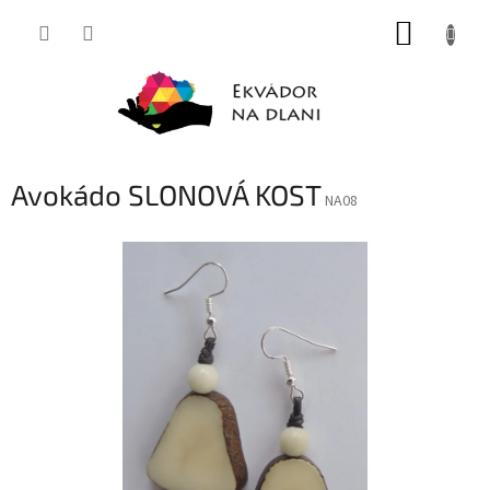
Přejít
NÁKUP
na
obsah
KOŠÍK
Avokádo SLONOVÁ KOST
NA08