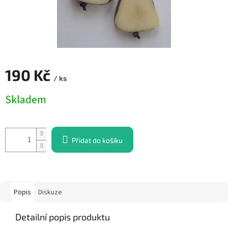
190 Kč
/ ks
Měrná
Skladem
cena:
Přidat do košíku
Popis
Diskuze
Detailní popis produktu