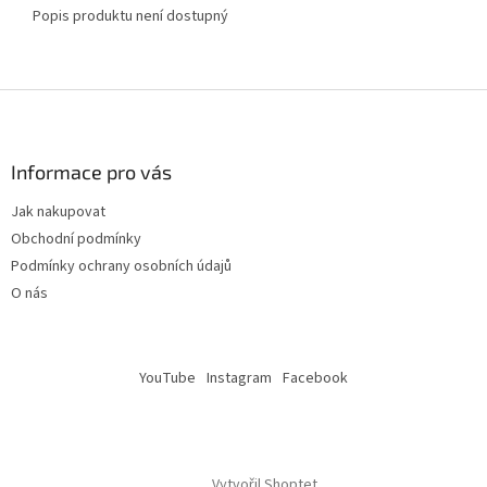
Popis produktu není dostupný
Z
á
p
a
Informace pro vás
t
Jak nakupovat
í
Obchodní podmínky
Podmínky ochrany osobních údajů
O nás
YouTube
Instagram
Facebook
Vytvořil Shoptet